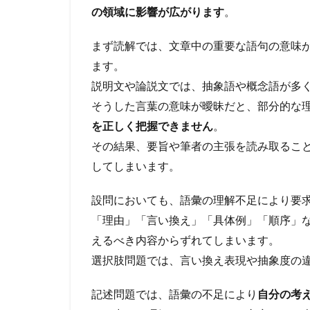
の領域に影響が広がります
。
まず読解では、文章中の重要な語句の意味
ます。
説明文や論説文では、抽象語や概念語が多
そうした言葉の意味が曖昧だと、部分的な
を正しく把握できません
。
その結果、要旨や筆者の主張を読み取るこ
してしまいます。
設問においても、語彙の理解不足により要
「理由」「言い換え」「具体例」「順序」
えるべき内容からずれてしまいます。
選択肢問題では、言い換え表現や抽象度の
記述問題では、語彙の不足により
自分の考