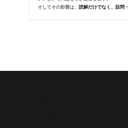
そしてその影響は、
読解だけでなく、設問
アクセス
お問い合わせ
入塾までの流れ
受講案内
合格実績
塾長ブログ
塾長プロフィール
当塾の特徴
当塾の理念
著書紹介