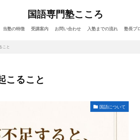
国語専門塾こころ
当塾の特徴
受講案内
お問い合わせ
入塾までの流れ
塾長プ
ること
起こること
国語について